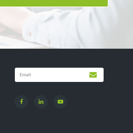


