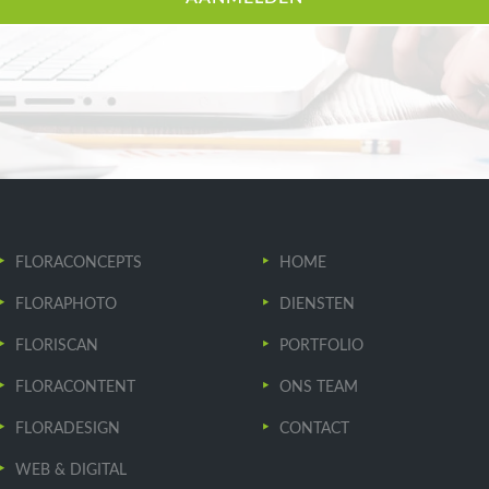
FLORACONCEPTS
HOME
FLORAPHOTO
DIENSTEN
FLORISCAN
PORTFOLIO
FLORACONTENT
ONS TEAM
FLORADESIGN
CONTACT
WEB & DIGITAL